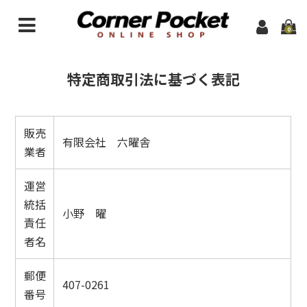
0
ONLINE TOP
特定商取引法に基づく表記
HOMEPAGE
NEW ARRIVAL
販売
有限会社 六曜舎
業者
LINE UP
八ヶ岳ブレッド（全商品）
運営
統括
小野 曜
ー 定番オススメ
責任
者名
ー 八ヶ岳ゴールド（県産素材使用）
ー自社製粉全粒粉使用商品
郵便
407-0261
番号
ー 季節限定商品