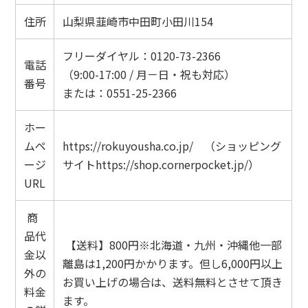
住所
山梨県韮崎市中田町小田川154
ラスク
フリーダイヤル：0120-73-2366
手提げ袋
電話
（9:00-17:00 / 月－日・祝も対応）
番号
ABOUT
または：0551-25-2366
会社概要
ホー
ムペ
https://rokuyousha.co.jp/
（ショッピング
当社ホームページ
ージ
サイト
https://shop.cornerpocket.jp/
）
特定商取引法に基づく表記
URL
プライバシーポリシー
商
品代
会員登録について
【送料】800円※北海道・九州・沖縄他一部
金以
離島は1,200円かかります。但し6,000円以上
FAXでご注文の方
外の
お買い上げの場合は、送料無料とさせて頂き
料金
CONTACT
ます。