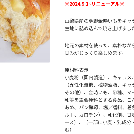
※2024.9.1~リニューアル※
山梨県産の明野金時いもをキャ
生地に詰め込んで焼き上げまし
地元の素材を使った、素朴なが
甘みがじっくり楽しめます。
原材料表示
小麦粉（国内製造）、キャラメ
（異性化液糖、植物油脂、キャ
その他）、金時いも、砂糖、マ
乳等を主要原料とする食品、こ
あめ、パン酵母、塩／香料、着
ルⅠ、カロチン）、乳化剤、甘
ース）、（一部に小麦・乳成分
む）