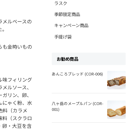
ラスク
季節限定商品
ラメルベースの
キャンペーン商品
た。
手提げ袋
らも金時いもの
お勧め商品
あんころブレッド (COR-006)
ル味フィリング
ラメルソース、
ーガリン、卵、
んにゃく粉、水
八ヶ岳のメープルパン (COR-
001)
色料（カラメ
味料（スクラロ
・卵・大豆を含