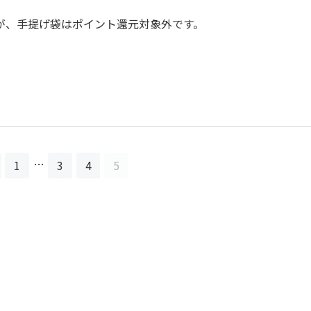
が、手提げ袋はポイント還元対象外です。
…
1
3
4
5